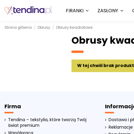
FIRANKI
ZASŁONY
Strona główna
Obrusy
Obrusy kwadratowe
Obrusy kwa
W tej chwili brak produk
Firma
Informacj
Tendina – tekstylia, które tworzą Twój
Dostawa i p
świat premium
Reklamacje 
Współpraca