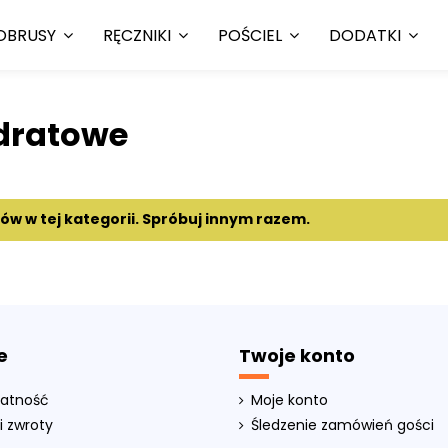
OBRUSY
RĘCZNIKI
POŚCIEL
DODATKI
dratowe
tów w tej kategorii. Spróbuj innym razem.
e
Twoje konto
łatność
Moje konto
i zwroty
Śledzenie zamówień gości