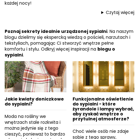
każdej nocy!
Czytaj więcej
Poznaj sekrety idealnie urządzonej sypialni
. Na naszym
blogu dzielimy się ekspercką wiedzą o pościeli, narzutach i
tekstyliach, pomagając Ci stworzyć wnętrze pełne
komfortu i stylu. Odkryj więcej inspiracji na
blogu o
sypialni
.
Jakie kwiaty doniczkowe
Funkcjonalne oświetlenie
do sypialni?
do sypialni - które
żyrandole i lampy wybrać,
aby zyskać wnętrze o
Moda na rośliny we
przytulnej atmosferze?
wnętrzach stale rozkwita i
można jedynie się z tego
Choć wiele osób nie zdaje
cieszyć, ponieważ to bardzo
sobie z tego sprawy,