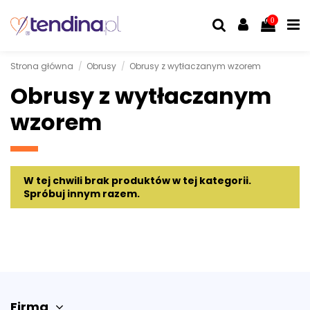
0
Strona główna
Obrusy
Obrusy z wytłaczanym wzorem
Obrusy z wytłaczanym
wzorem
W tej chwili brak produktów w tej kategorii.
Spróbuj innym razem.
Firma