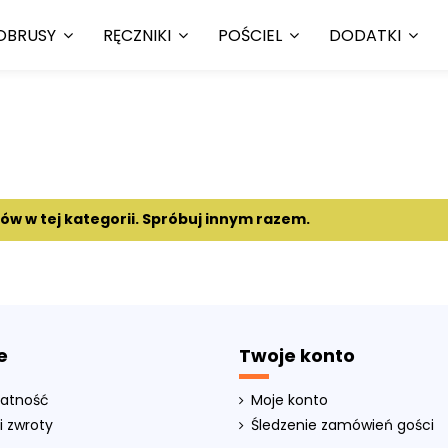
OBRUSY
RĘCZNIKI
POŚCIEL
DODATKI
tów w tej kategorii. Spróbuj innym razem.
e
Twoje konto
łatność
Moje konto
i zwroty
Śledzenie zamówień gości