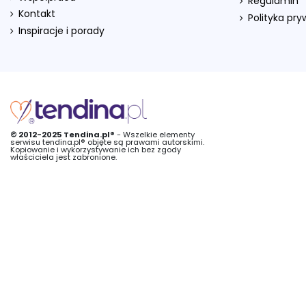
Regulamin
Kontakt
Polityka pr
Inspiracje i porady
© 2012-2025 Tendina.pl®
- Wszelkie elementy
serwisu tendina.pl® objęte są prawami autorskimi.
Kopiowanie i wykorzystywanie ich bez zgody
właściciela jest zabronione.