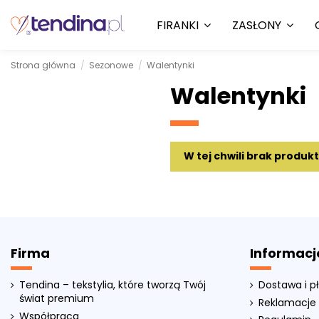
FIRANKI
ZASŁONY
Strona główna
Sezonowe
Walentynki
Walentynki
W tej chwili brak produk
Firma
Informacj
Tendina – tekstylia, które tworzą Twój
Dostawa i p
świat premium
Reklamacje 
Współpraca