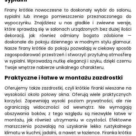
Firany krótkie nowoczesne to doskonały wybór do salonu,
sypialni lub innego pomieszczenia przeznaczonego do
wypoczynku. Znajdziesz u nas gładkie i zwiewne wersje,
które sprawdzą się w salonach urządzonych bez dużej ilości
dekoracji, jak również odmiany bogato zdobione —
doskonałe do pokoju dziennego w modnym stylu glamour.
Nasze firany krótkie do pokoju pozwalają w ciekawy sposób
zagospodarować przestrzeń i stworzyć przytulną atmosferę
w sypialni. Wprowadzą nutkę elegancji i szyku, dzięki czemu
Twoje wnętrze nabierze unikalnego charakteru.
Praktyczne i łatwe w montażu zazdrostki
Oferujemy także zazdrostki, czyli krótkie firanki wieszane na
wysokości około połowy okna. Oferują wiele praktycznych
korzyści. Zapewniają wysoki poziom prywatności, ale nie
ograniczają widoczności od wewnątrz. Nie wymagają
obszywania boków, z tego względu są niezwykle łatwe w
montażu, jak również utrzymaniu w czystości. Efektowne
marszczenia pozwalają na uzyskanie lekko rustykalnego
klimatu w kuchni, jadalni, a nawet w łazience. Firanka krótka