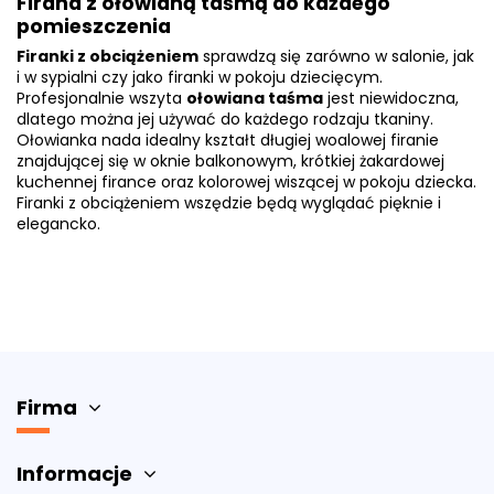
Firana z ołowianą taśmą do każdego
pomieszczenia
Firanki z obciążeniem
sprawdzą się zarówno w salonie, jak
i w sypialni czy jako
firanki w pokoju dziecięcym
.
Profesjonalnie wszyta
ołowiana taśma
jest niewidoczna,
dlatego można jej używać do każdego rodzaju tkaniny.
Ołowianka nada idealny kształt długiej woalowej firanie
znajdującej się w oknie balkonowym, krótkiej żakardowej
kuchennej firance oraz kolorowej wiszącej w pokoju dziecka.
Firanki z obciążeniem wszędzie będą wyglądać pięknie i
elegancko.
Rozmiar (cm)
Firma
155
1
Informacje
300
1