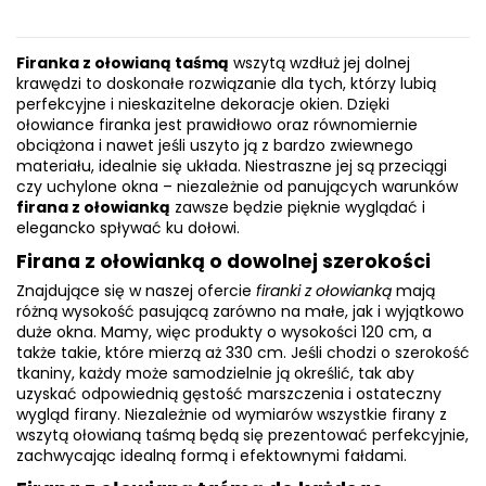
Firanka z ołowianą taśmą
wszytą wzdłuż jej dolnej
krawędzi to doskonałe rozwiązanie dla tych, którzy lubią
perfekcyjne i nieskazitelne dekoracje okien. Dzięki
ołowiance firanka jest prawidłowo oraz równomiernie
obciążona i nawet jeśli uszyto ją z bardzo zwiewnego
materiału, idealnie się układa. Niestraszne jej są przeciągi
czy uchylone okna – niezależnie od panujących warunków
firana z ołowianką
zawsze będzie pięknie wyglądać i
elegancko spływać ku dołowi.
Firana z ołowianką o dowolnej szerokości
Znajdujące się w naszej ofercie
firanki z ołowianką
mają
różną wysokość pasującą zarówno na małe, jak i wyjątkowo
duże okna. Mamy, więc produkty o wysokości 120 cm, a
także takie, które mierzą aż 330 cm. Jeśli chodzi o szerokość
tkaniny, każdy może samodzielnie ją określić, tak aby
uzyskać odpowiednią gęstość marszczenia i ostateczny
wygląd firany. Niezależnie od wymiarów wszystkie firany z
wszytą ołowianą taśmą będą się prezentować perfekcyjnie,
zachwycając idealną formą i efektownymi fałdami.