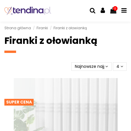
0
Strona główna
Firanki
Firanki z ołowianką
Firanki z ołowianką
Najnowsze najpierw
4
SUPER CENA