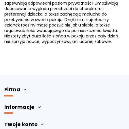
zapewniają odpowiedni poziom prywatności, umożliwiają
dopasowanie wyglądu przestrzeni do charakteru i
preferencji dziecka, a także zachęcają malucha do
przebywania w swoim pokoju. Dzięki nim najmłodszy
członek rodziny może poczuć się jak u siebie, a także
regulować ilość wpadającego do pomieszczenia światła.
Niestety zbyt duża ilość słońca w pokoju przez cały dzień
nie sprzyja nauce, wypoczynkowi, ani udanej zabawie.
Rozmiar (cm)
Firma
260x150
1
260x170
1
Informacje
Motyw
dziecięcy
1
Twoje konto
geometryczny
1