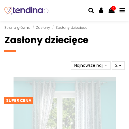
0
Strona główna
Zasłony
Zasłony dziecięce
Zasłony dziecięce
Najnowsze najpierw
2
SUPER CENA