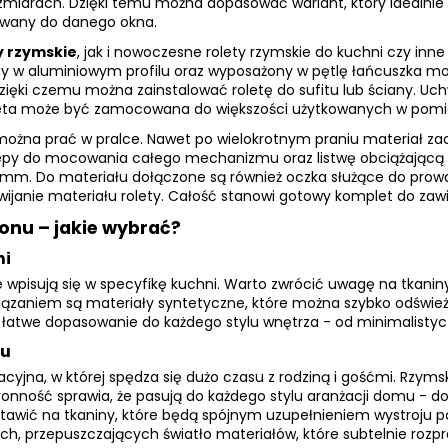
miarach. Dzięki temu można dopasować wariant, który idealnie b
owany do danego okna.
y rzymskie
, jak i nowoczesne rolety rzymskie do kuchni czy inn
w aluminiowym profilu oraz wyposażony w pętlę łańcuszka moc
ięki czemu można zainstalować roletę do sufitu lub ściany. Uc
eta może być zamocowana do większości użytkowanych w pomie
ożna prać w pralce. Nawet po wielokrotnym praniu materiał za
epy do mocowania całego mechanizmu oraz listwę obciążającą w
 mm. Do materiału dołączone są również oczka służące do prowad
 zwijanie materiału rolety. Całość stanowi gotowy komplet do za
lonu – jakie wybrać?
ni
 wpisują się w specyfikę kuchni. Warto zwrócić uwagę na tkanin
iązaniem są materiały syntetyczne, które można szybko odświeży
a łatwe dopasowanie do każdego stylu wnętrza - od minimalistyc
nu
acyjna, w której spędza się dużo czasu z rodziną i gośćmi. Rzym
tronność sprawia, że pasują do każdego stylu aranżacji domu - 
stawić na tkaniny, które będą spójnym uzupełnieniem wystroju p
ich, przepuszczających światło materiałów, które subtelnie rozpr