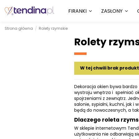
FIRANKI
ZASŁONY
Strona główna
Rolety rzymskie
Rolety rzyms
W tej chwili brak produk
Dekoracja okien bywa bardzo
wystroju wnętrza i spełniać o
spojrzeniami z zewnątrz. Jed
salonie, sypialni, kuchni, ja
będą do nowoczesnych, a tak
Dlaczego roleta rzyms
W sklepie internetowym Tendi
użytkowania nie odbarwiają si