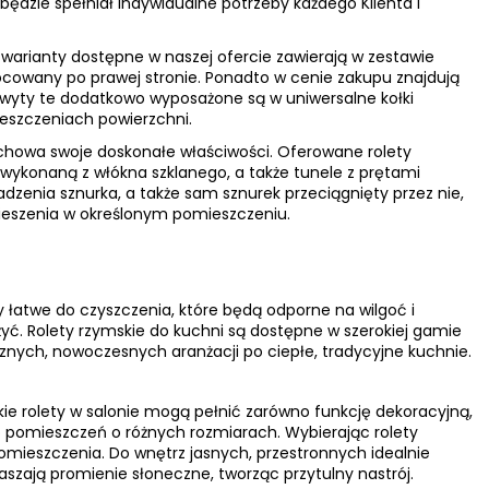
ędzie spełniał indywidualne potrzeby każdego Klienta i
e warianty dostępne w naszej ofercie zawierają w zestawie
owany po prawej stronie. Ponadto w cenie zakupu znajdują
hwyty te dodatkowo wyposażone są w uniwersalne kołki
szczeniach powierzchni.
chowa swoje doskonałe właściwości. Oferowane rolety
ykonaną z włókna szklanego, a także tunele z prętami
zenia sznurka, a także sam sznurek przeciągnięty przez nie,
wieszenia w określonym pomieszczeniu.
y łatwe do czyszczenia, które będą odporne na wilgoć i
ć. Rolety rzymskie do kuchni są dostępne w szerokiej gamie
znych, nowoczesnych aranżacji po ciepłe, tradycyjne kuchnie.
skie rolety w salonie mogą pełnić zarówno funkcję dekoracyjną,
do pomieszczeń o różnych rozmiarach. Wybierając rolety
omieszczenia. Do wnętrz jasnych, przestronnych idealnie
aszają promienie słoneczne, tworząc przytulny nastrój.