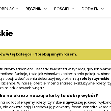
OBRUSY
RĘCZNIKI
POŚCIEL
DODATKI
kie
tów w tej kategorii. Spróbuj innym razem.
 trudnym zadaniem. Jest tak zwłaszcza w sytuacji, gdy ich wy
kreślone funkcje, takie jak właściwe zaciemnienie pokoju w sło
ną z opcji wykończenia dekoracyjnego okien są
rolety rzymskie
k i w łazience. W naszej ofercie można znaleźć ekskluzywne rolet
że młodzieżowych wnętrz.
ka na okno z naszej oferty to dobry wybór?
na od lat oferujemy rolety rzymskie
najwyższej jakości
wykonan
ę, nie odkształcają i zachowują pierwotny fason. Ponadto każda r