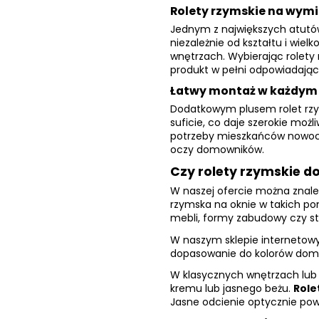
Rolety rzymskie na wymi
Jednym z największych atutów
niezależnie od kształtu i wie
wnętrzach. Wybierając rolety
produkt w pełni odpowiadają
Łatwy montaż w każdy
Dodatkowym plusem rolet rzy
suficie, co daje szerokie moż
potrzeby mieszkańców nowocze
oczy domowników.
Czy rolety rzymskie d
W naszej ofercie można znaleź
rzymska na oknie w takich pom
mebli, formy zabudowy czy st
W naszym sklepie interneto
dopasowanie do kolorów domin
W klasycznych wnętrzach lub u
kremu lub jasnego beżu.
Role
Jasne odcienie optycznie powi