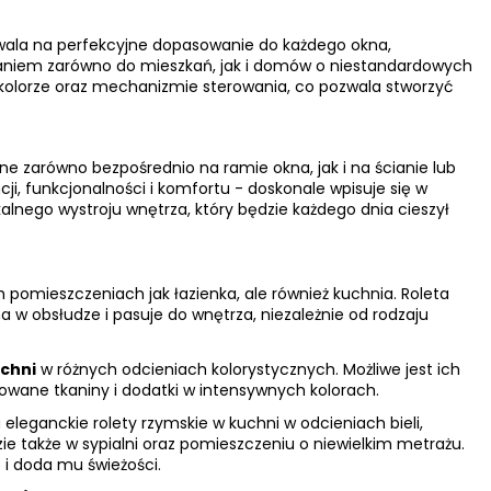
wala na perfekcyjne dopasowanie do każdego okna,
iązaniem zarówno do mieszkań, jak i domów o niestandardowych
 kolorze oraz mechanizmie sterowania, co pozwala stworzyć
zarówno bezpośrednio na ramie okna, jak i na ścianie lub
ji, funkcjonalności i komfortu - doskonale wpisuje się w
nego wystroju wnętrza, który będzie każdego dnia cieszył
h pomieszczeniach jak łazienka, ale również kuchnia. Roleta
 w obsłudze i pasuje do wnętrza, niezależnie od rodzaju
uchni
w różnych odcieniach kolorystycznych. Możliwe jest ich
wane tkaniny i dodatki w intensywnych kolorach.
leganckie rolety rzymskie w kuchni w odcieniach bieli,
 także w sypialni oraz pomieszczeniu o niewielkim metrażu.
 i doda mu świeżości.