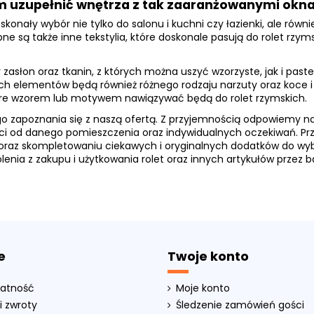
ym uzupełnić wnętrza z tak zaaranżowanymi okn
skonały wybór nie tylko do salonu i kuchni czy łazienki, ale rów
e są także inne tekstylia, które doskonale pasują do rolet rzy
zasłon oraz tkanin, z których można uszyć wzorzyste, jak i pas
h elementów będą również różnego rodzaju narzuty oraz koce i p
óre wzorem lub motywem nawiązywać będą do rolet rzymskich.
zapoznania się z naszą ofertą. Z przyjemnością odpowiemy na 
ci od danego pomieszczenia oraz indywidualnych oczekiwań. Pr
oraz skompletowaniu ciekawych i oryginalnych dodatków do wy
nia z zakupu i użytkowania rolet oraz innych artykułów przez ba
e
Twoje konto
łatność
Moje konto
i zwroty
Śledzenie zamówień gości