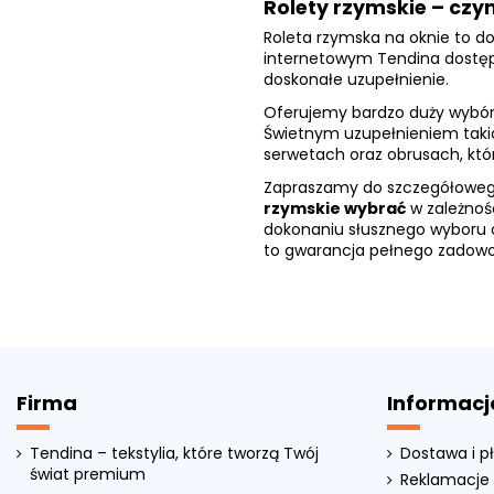
Rolety rzymskie – cz
Roleta rzymska na oknie to do
internetowym Tendina dostępn
doskonałe uzupełnienie.
Oferujemy bardzo duży wybór 
Świetnym uzupełnieniem takic
serwetach oraz obrusach, kt
Zapraszamy do szczegółowego 
rzymskie wybrać
w zależnoś
dokonaniu słusznego wyboru 
to gwarancja pełnego zadowole
Firma
Informacj
Tendina – tekstylia, które tworzą Twój
Dostawa i p
świat premium
Reklamacje 