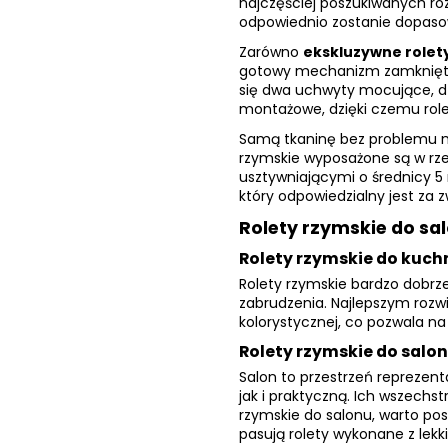
najczęściej poszukiwanych roz
odpowiednio zostanie dopas
Zarówno
ekskluzywne rolet
gotowy mechanizm zamknięty 
się dwa uchwyty mocujące, dz
montażowe, dzięki czemu rol
Samą tkaninę bez problemu m
rzymskie wyposażone są w rz
usztywniającymi o średnicy 5
który odpowiedzialny jest za
Rolety rzymskie do sa
Rolety rzymskie do kuch
Rolety rzymskie bardzo dobrze
zabrudzenia. Najlepszym rozw
kolorystycznej, co pozwala n
Rolety rzymskie do salo
Salon to przestrzeń reprezent
jak i praktyczną. Ich wszechs
rzymskie do salonu, warto po
pasują rolety wykonane z lekk