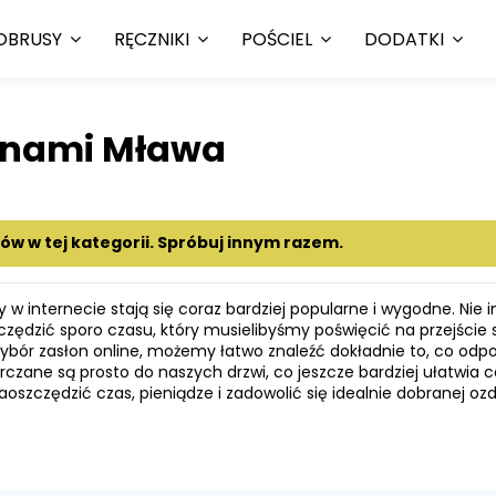
OBRUSY
RĘCZNIKI
POŚCIEL
DODATKI
łonami Mława
tów w tej kategorii. Spróbuj innym razem.
 w internecie stają się coraz bardziej popularne i wygodne. Nie 
zędzić sporo czasu, który musielibyśmy poświęcić na przejście 
 wybór zasłon online, możemy łatwo znaleźć dokładnie to, co 
rczane są prosto do naszych drzwi, co jeszcze bardziej ułatwia c
aoszczędzić czas, pieniądze i zadowolić się idealnie dobranej 