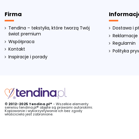
Firma
Informacj
Tendina – tekstylia, które tworzą Twój
Dostawa i p
świat premium
Reklamacje 
Współpraca
Regulamin
Kontakt
Polityka pr
Inspiracje i porady
© 2012-2025 Tendina.pl®
- Wszelkie elementy
serwisu tendina.pl® objęte są prawami autorskimi.
Kopiowanie i wykorzystywanie ich bez zgody
właściciela jest zabronione.